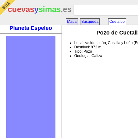
cuevas
y
simas
.es
Mapa
Búsqueda
Cuetalbo
Planeta Espeleo
Pozo de Cuetal
Localización: León, Castilla y León (
Desnivel: 972 m
Tipo: Pozo
Geología: Caliza