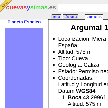
cuevas
y
simas
.es
Mapa
Búsqueda
Argumal 110
Planeta Espeleo
Argumal 
Localización: Miera 
España
Altitud: 575 m
Tipo: Cueva
Geología: Caliza
Estado: Permiso ne
Coordenadas:
Latitud y Longitud 
Datum
WGS84
Boca
43.29961,
Altitud: 575 m