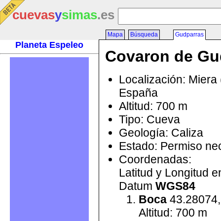
cuevas
y
simas
.es
Mapa
Búsqueda
Gudparras
Planeta Espeleo
Covaron de Gu
Localización: Miera 
España
Altitud: 700 m
Tipo: Cueva
Geología: Caliza
Estado: Permiso ne
Coordenadas:
Latitud y Longitud 
Datum
WGS84
Boca
43.28074,
Altitud: 700 m