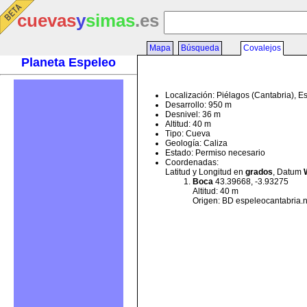
cuevas
y
simas
.es
Mapa
Búsqueda
Covalejos
Planeta Espeleo
Localización: Piélagos (Cantabria), 
Desarrollo: 950 m
Desnivel: 36 m
Altitud: 40 m
Tipo: Cueva
Geología: Caliza
Estado: Permiso necesario
Coordenadas:
Latitud y Longitud en
grados
, Datum
Boca
43.39668, -3.93275
Altitud: 40 m
Origen: BD espeleocantabria.