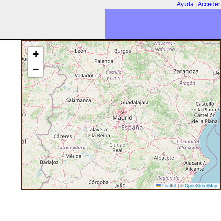
Ayuda
|
Acceder
+
−
Leaflet
|
©
OpenStreetMap