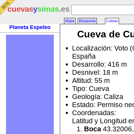
cuevas
y
simas
.es
Mapa
Búsqueda
Cubias
Planeta Espeleo
Cueva de C
Localización: Voto (
España
Desarrollo: 416 m
Desnivel: 18 m
Altitud: 55 m
Tipo: Cueva
Geología: Caliza
Estado: Permiso ne
Coordenadas:
Latitud y Longitud 
Boca
43.32006,