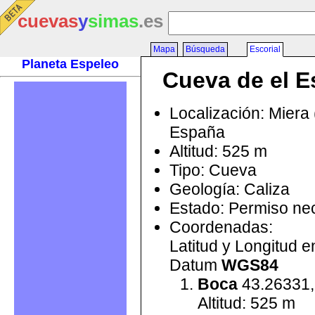
cuevas
y
simas
.es
Mapa
Búsqueda
Escorial
Planeta Espeleo
Cueva de el E
Localización: Miera 
España
Altitud: 525 m
Tipo: Cueva
Geología: Caliza
Estado: Permiso ne
Coordenadas:
Latitud y Longitud 
Datum
WGS84
Boca
43.26331,
Altitud: 525 m