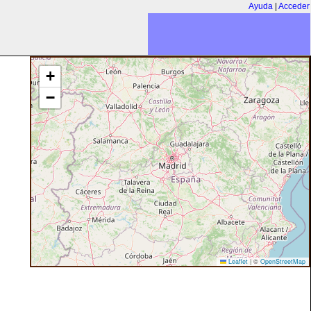
Ayuda
|
Acceder
+
−
Leaflet
|
©
OpenStreetMap