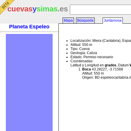
cuevas
y
simas
.es
Mapa
Búsqueda
Juntarnosa
Planeta Espeleo
Localización: Miera (Cantabria), Esp
Altitud: 550 m
Tipo: Cueva
Geología: Caliza
Estado: Permiso necesario
Coordenadas:
Latitud y Longitud en
grados
, Datum
Boca
43.28227, -3.71568
Altitud: 550 m
Origen: BD espeleocantabria.