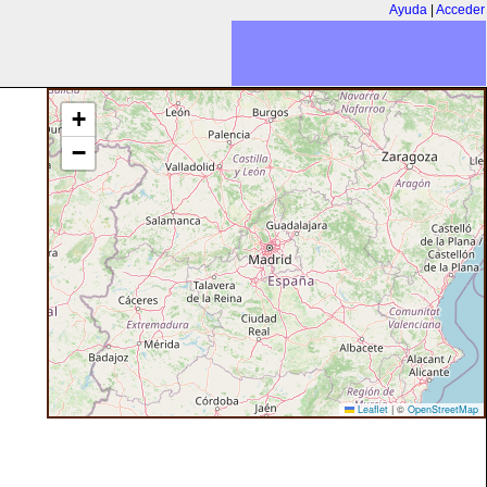
Ayuda
|
Acceder
+
−
Leaflet
|
©
OpenStreetMap