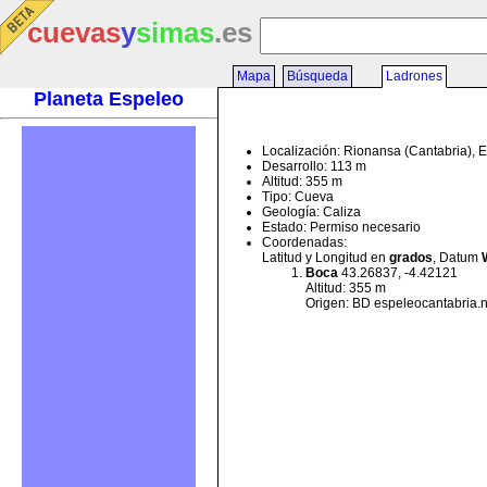
cuevas
y
simas
.es
Mapa
Búsqueda
Ladrones
Planeta Espeleo
Localización: Rionansa (Cantabria), 
Desarrollo: 113 m
Altitud: 355 m
Tipo: Cueva
Geología: Caliza
Estado: Permiso necesario
Coordenadas:
Latitud y Longitud en
grados
, Datum
Boca
43.26837, -4.42121
Altitud: 355 m
Origen: BD espeleocantabria.