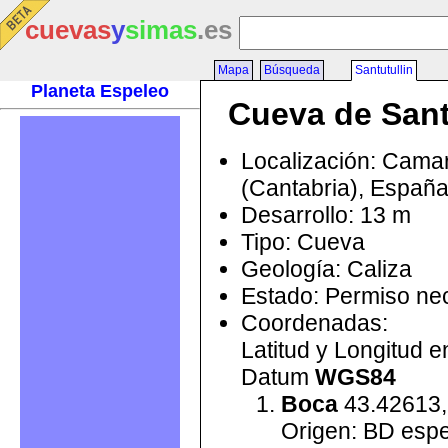
cuevas
y
simas
.es
Mapa
Búsqueda
Santutullin
Planeta Espeleo
Cueva de Sant
Localización: Cama
(Cantabria), Españ
Desarrollo: 13 m
Tipo: Cueva
Geología: Caliza
Estado: Permiso ne
Coordenadas:
Latitud y Longitud 
Datum
WGS84
Boca
43.42613,
Origen: BD esp