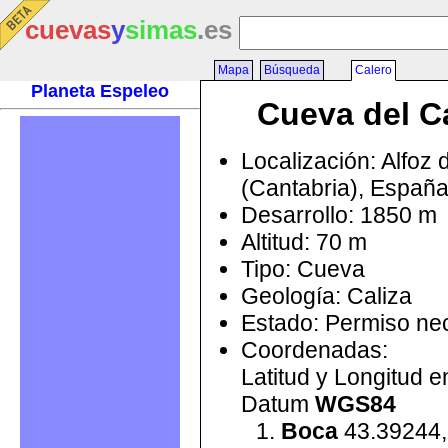
cuevas
y
simas
.es
Mapa
Búsqueda
Calero
Planeta Espeleo
Cueva del C
Localización: Alfoz 
(Cantabria), Españ
Desarrollo: 1850 m
Altitud: 70 m
Tipo: Cueva
Geología: Caliza
Estado: Permiso ne
Coordenadas:
Latitud y Longitud 
Datum
WGS84
Boca
43.39244,