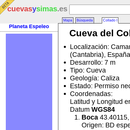
cuevas
y
simas
.es
Mapa
Búsqueda
Collado I
Planeta Espeleo
Cueva del Col
Localización: Cama
(Cantabria), Españ
Desarrollo: 7 m
Tipo: Cueva
Geología: Caliza
Estado: Permiso ne
Coordenadas:
Latitud y Longitud 
Datum
WGS84
Boca
43.40115,
Origen: BD esp