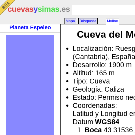
cuevas
y
simas
.es
Mapa
Búsqueda
Molino
Planeta Espeleo
Cueva del M
Localización: Rues
(Cantabria), Españ
Desarrollo: 1900 m
Altitud: 165 m
Tipo: Cueva
Geología: Caliza
Estado: Permiso ne
Coordenadas:
Latitud y Longitud 
Datum
WGS84
Boca
43.31536,