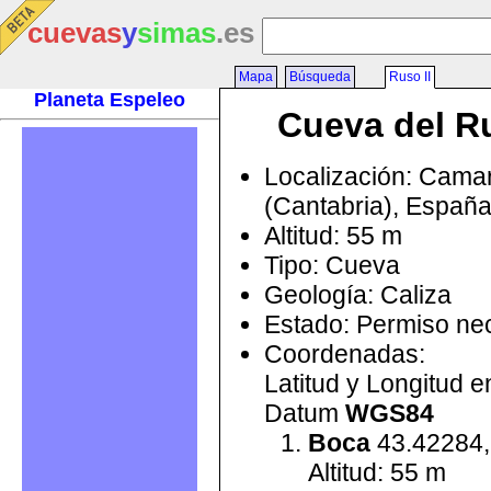
cuevas
y
simas
.es
Mapa
Búsqueda
Ruso II
Planeta Espeleo
Cueva del Ru
Localización: Cama
(Cantabria), Españ
Altitud: 55 m
Tipo: Cueva
Geología: Caliza
Estado: Permiso ne
Coordenadas:
Latitud y Longitud 
Datum
WGS84
Boca
43.42284,
Altitud: 55 m