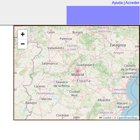
Ayuda
|
Acceder
+
−
Leaflet
|
©
OpenStreetMap