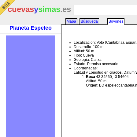
cuevas
y
simas
.es
Mapa
Búsqueda
Boyones
Planeta Espeleo
Localización: Voto (Cantabria), Españ
Desarrollo: 100 m
Altitud: 50 m
Tipo: Cueva
Geología: Caliza
Estado: Permiso necesario
Coordenadas:
Latitud y Longitud en
grados
, Datum
Boca
43.34560, -3.54604
Altitud: 50 m
Origen: BD espeleocantabria.