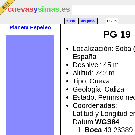
cuevas
y
simas
.es
Mapa
Búsqueda
PG 19
Planeta Espeleo
PG 19
Localización: Soba 
España
Desnivel: 45 m
Altitud: 742 m
Tipo: Cueva
Geología: Caliza
Estado: Permiso ne
Coordenadas:
Latitud y Longitud 
Datum
WGS84
Boca
43.26389,