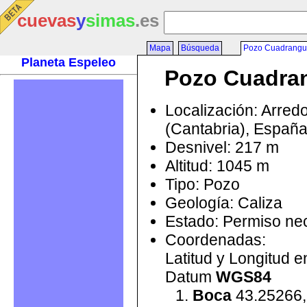
cuevas
y
simas
.es
Mapa
Búsqueda
Pozo Cuadrangu
Planeta Espeleo
Pozo Cuadra
Localización: Arred
(Cantabria), Españ
Desnivel: 217 m
Altitud: 1045 m
Tipo: Pozo
Geología: Caliza
Estado: Permiso ne
Coordenadas:
Latitud y Longitud 
Datum
WGS84
Boca
43.25266,