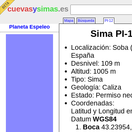
cuevas
y
simas
.es
Mapa
Búsqueda
PI-12
Planeta Espeleo
Sima PI-
Localización: Soba 
España
Desnivel: 109 m
Altitud: 1005 m
Tipo: Sima
Geología: Caliza
Estado: Permiso ne
Coordenadas:
Latitud y Longitud 
Datum
WGS84
Boca
43.23954,