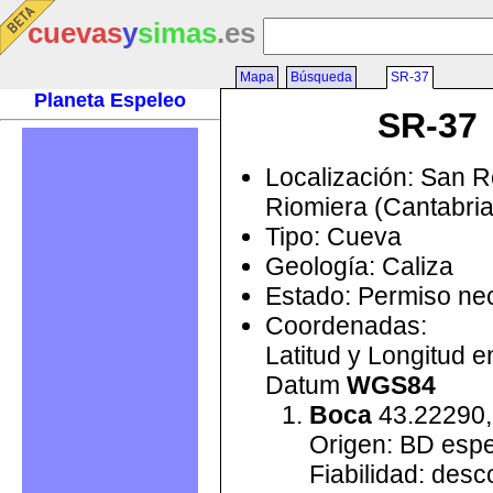
cuevas
y
simas
.es
Mapa
Búsqueda
SR-37
Planeta Espeleo
SR-37
Localización: San 
Riomiera (Cantabri
Tipo: Cueva
Geología: Caliza
Estado: Permiso ne
Coordenadas:
Latitud y Longitud 
Datum
WGS84
Boca
43.22290,
Origen: BD esp
Fiabilidad: des