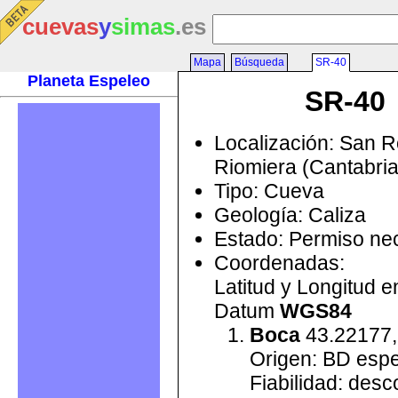
cuevas
y
simas
.es
Mapa
Búsqueda
SR-40
Planeta Espeleo
SR-40
Localización: San 
Riomiera (Cantabri
Tipo: Cueva
Geología: Caliza
Estado: Permiso ne
Coordenadas:
Latitud y Longitud 
Datum
WGS84
Boca
43.22177,
Origen: BD esp
Fiabilidad: des