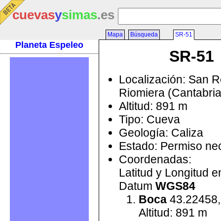
cuevas
y
simas
.es
Mapa
Búsqueda
SR-51
Planeta Espeleo
SR-51
Localización: San 
Riomiera (Cantabri
Altitud: 891 m
Tipo: Cueva
Geología: Caliza
Estado: Permiso ne
Coordenadas:
Latitud y Longitud 
Datum
WGS84
Boca
43.22458,
Altitud: 891 m