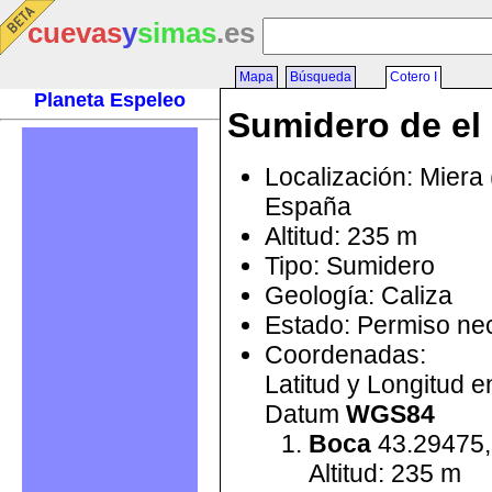
cuevas
y
simas
.es
Mapa
Búsqueda
Cotero I
Planeta Espeleo
Sumidero de el 
Localización: Miera 
España
Altitud: 235 m
Tipo: Sumidero
Geología: Caliza
Estado: Permiso ne
Coordenadas:
Latitud y Longitud 
Datum
WGS84
Boca
43.29475,
Altitud: 235 m