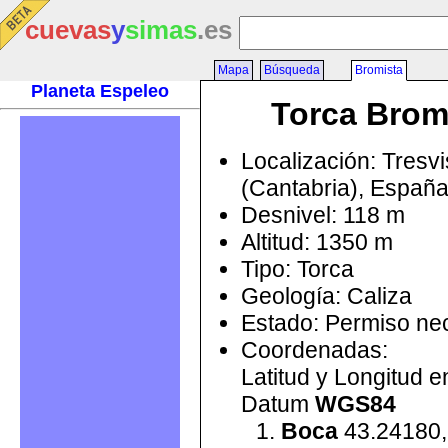
cuevas
y
simas
.es
Mapa
Búsqueda
Bromista
Planeta Espeleo
Torca Brom
Localización: Tresv
(Cantabria), Españ
Desnivel: 118 m
Altitud: 1350 m
Tipo: Torca
Geología: Caliza
Estado: Permiso ne
Coordenadas:
Latitud y Longitud 
Datum
WGS84
Boca
43.24180,