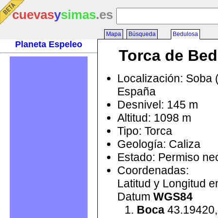
cuevas
y
simas
.es
Mapa
Búsqueda
Bedulosa
Planeta Espeleo
Torca de Bed
Localización: Soba 
España
Desnivel: 145 m
Altitud: 1098 m
Tipo: Torca
Geología: Caliza
Estado: Permiso ne
Coordenadas:
Latitud y Longitud 
Datum
WGS84
Boca
43.19420,