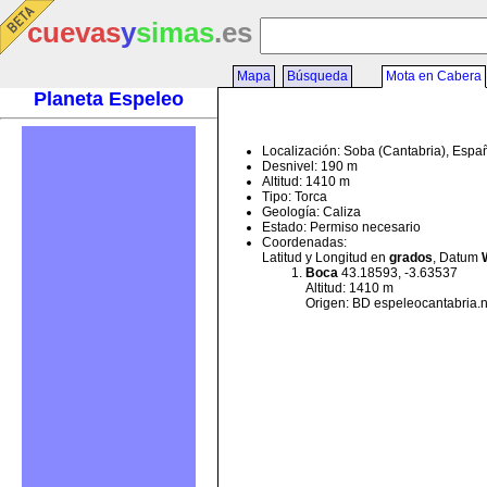
cuevas
y
simas
.es
Mapa
Búsqueda
Mota en Cabera
Planeta Espeleo
Localización: Soba (Cantabria), Espa
Desnivel: 190 m
Altitud: 1410 m
Tipo: Torca
Geología: Caliza
Estado: Permiso necesario
Coordenadas:
Latitud y Longitud en
grados
, Datum
Boca
43.18593, -3.63537
Altitud: 1410 m
Origen: BD espeleocantabria.