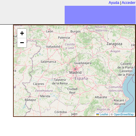
Ayuda
|
Acceder
+
−
Leaflet
|
©
OpenStreetMap