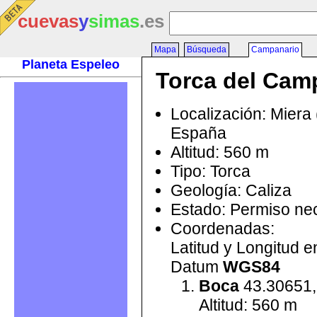
cuevas
y
simas
.es
Mapa
Búsqueda
Campanario
Planeta Espeleo
Torca del Cam
Localización: Miera 
España
Altitud: 560 m
Tipo: Torca
Geología: Caliza
Estado: Permiso ne
Coordenadas:
Latitud y Longitud 
Datum
WGS84
Boca
43.30651,
Altitud: 560 m