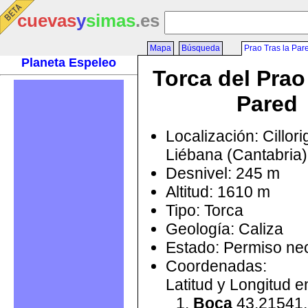
cuevas
y
simas
.es
Mapa
Búsqueda
Prao Tras la Par
Planeta Espeleo
Torca del Prao
Pared
Localización: Cillor
Liébana (Cantabria
Desnivel: 245 m
Altitud: 1610 m
Tipo: Torca
Geología: Caliza
Estado: Permiso ne
Coordenadas:
Latitud y Longitud 
Boca
43.21541,