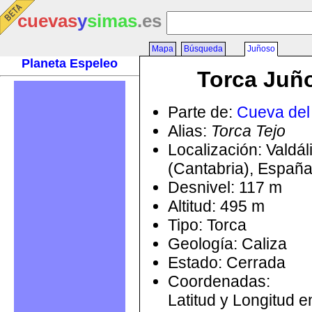
cuevas
y
simas
.es
Mapa
Búsqueda
Juñoso
Planeta Espeleo
Torca Juñ
Parte de:
Cueva del
Alias:
Torca Tejo
Localización: Valdál
(Cantabria), Españ
Desnivel: 117 m
Altitud: 495 m
Tipo: Torca
Geología: Caliza
Estado: Cerrada
Coordenadas:
Latitud y Longitud 