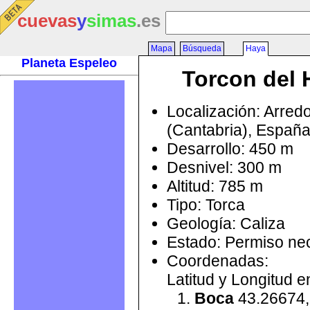
cuevas
y
simas
.es
Mapa
Búsqueda
Haya
Planeta Espeleo
Torcon del 
Localización: Arred
(Cantabria), Españ
Desarrollo: 450 m
Desnivel: 300 m
Altitud: 785 m
Tipo: Torca
Geología: Caliza
Estado: Permiso ne
Coordenadas:
Latitud y Longitud 
Boca
43.26674,