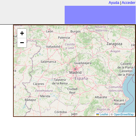
Ayuda
|
Acceder
+
−
Leaflet
|
©
OpenStreetMap