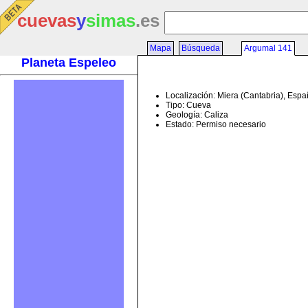
cuevas
y
simas
.es
Mapa
Búsqueda
Argumal 141
Planeta Espeleo
Localización: Miera (Cantabria), Esp
Tipo: Cueva
Geología: Caliza
Estado: Permiso necesario