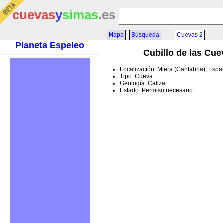
cuevas
y
simas
.es
Mapa
Búsqueda
Cuevas 2
Planeta Espeleo
Cubillo de las Cue
Localización: Miera (Cantabria), Esp
Tipo: Cueva
Geología: Caliza
Estado: Permiso necesario