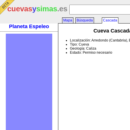
cuevas
y
simas
.es
Mapa
Búsqueda
Cascada
Planeta Espeleo
Cueva Cascad
Localización: Arredondo (Cantabria),
Tipo: Cueva
Geología: Caliza
Estado: Permiso necesario