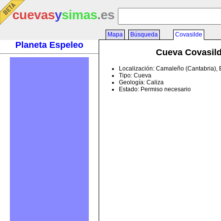
cuevas
y
simas
.es
Mapa
Búsqueda
Covasilde
Planeta Espeleo
Cueva Covasil
Localización: Camaleño (Cantabria),
Tipo: Cueva
Geología: Caliza
Estado: Permiso necesario