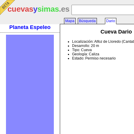
cuevas
y
simas
.es
Mapa
Búsqueda
Dario
Planeta Espeleo
Cueva Dario
Localización: Alfoz de Lloredo (Canta
Desarrollo: 20 m
Tipo: Cueva
Geología: Caliza
Estado: Permiso necesario