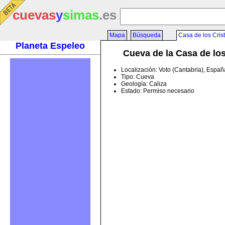
cuevas
y
simas
.es
Mapa
Búsqueda
Casa de los Cris
Planeta Espeleo
Cueva de la Casa de los
Localización: Voto (Cantabria), Españ
Tipo: Cueva
Geología: Caliza
Estado: Permiso necesario