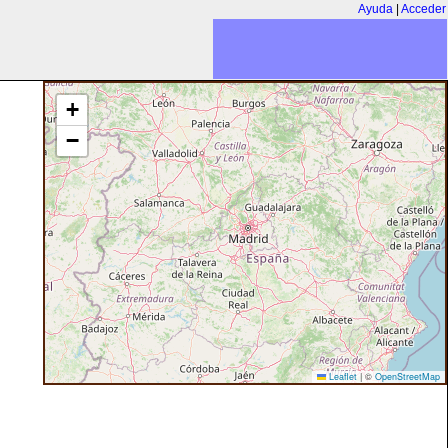
Ayuda
|
Acceder
+
−
Leaflet
|
©
OpenStreetMap