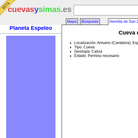
cuevas
y
simas
.es
Mapa
Búsqueda
Hermita de San 
Planeta Espeleo
Cueva d
Localización: Arnuero (Cantabria), E
Tipo: Cueva
Geología: Caliza
Estado: Permiso necesario