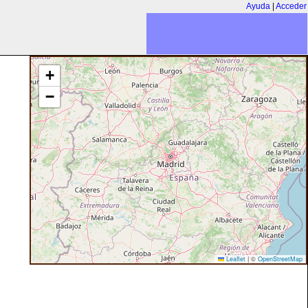
Ayuda
|
Acceder
+
−
Leaflet
|
©
OpenStreetMap