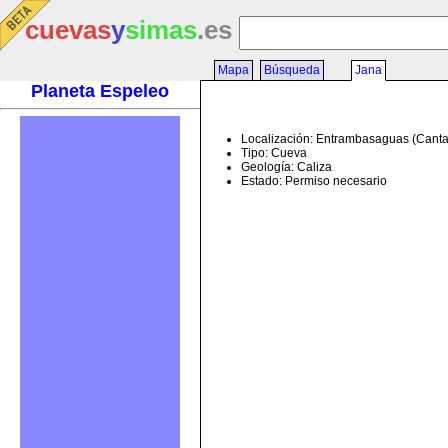
cuevas
y
simas
.es
Mapa
Búsqueda
Jana
Planeta Espeleo
Localización: Entrambasaguas (Canta
Tipo: Cueva
Geología: Caliza
Estado: Permiso necesario