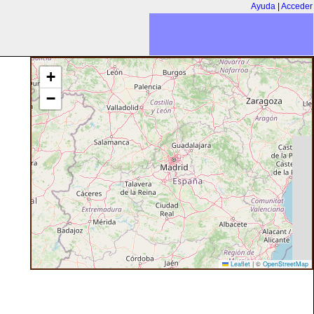
Ayuda
|
Acceder
+
−
Leaflet
|
©
OpenStreetMap