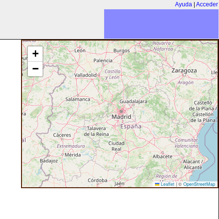
Ayuda
|
Acceder
+
−
Leaflet
|
©
OpenStreetMap