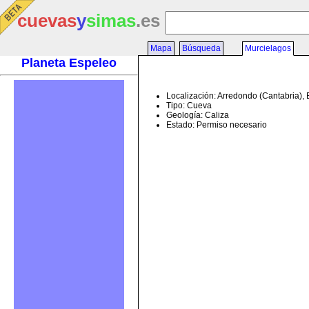
cuevas
y
simas
.es
Mapa
Búsqueda
Murcielagos
Planeta Espeleo
Localización: Arredondo (Cantabria),
Tipo: Cueva
Geología: Caliza
Estado: Permiso necesario