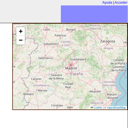
Ayuda
|
Acceder
+
−
Leaflet
|
©
OpenStreetMap