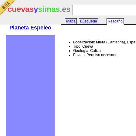
cuevas
y
simas
.es
Mapa
Búsqueda
Rescaño
Planeta Espeleo
Localización: Miera (Cantabria), Esp
Tipo: Cueva
Geología: Caliza
Estado: Permiso necesario