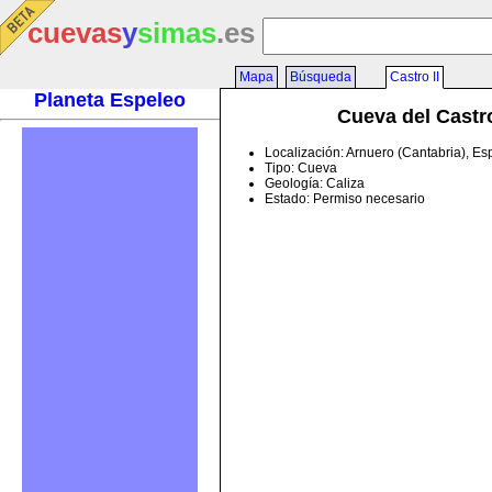
cuevas
y
simas
.es
Mapa
Búsqueda
Castro II
Planeta Espeleo
Cueva del Castro
Localización: Arnuero (Cantabria), E
Tipo: Cueva
Geología: Caliza
Estado: Permiso necesario