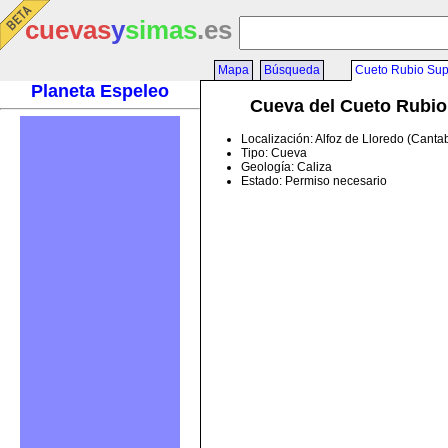
cuevas
y
simas
.es
Mapa
Búsqueda
Cueto Rubio Sup
Planeta Espeleo
Cueva del Cueto Rubio
Localización: Alfoz de Lloredo (Canta
Tipo: Cueva
Geología: Caliza
Estado: Permiso necesario