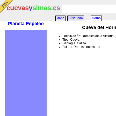
cuevas
y
simas
.es
Mapa
Búsqueda
Horno
Planeta Espeleo
Cueva del Hor
Localización: Ramales de la Victoria 
Tipo: Cueva
Geología: Caliza
Estado: Permiso necesario