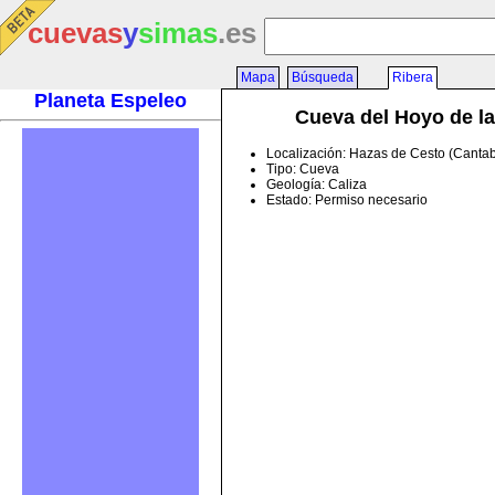
cuevas
y
simas
.es
Mapa
Búsqueda
Ribera
Planeta Espeleo
Cueva del Hoyo de la
Localización: Hazas de Cesto (Cantab
Tipo: Cueva
Geología: Caliza
Estado: Permiso necesario