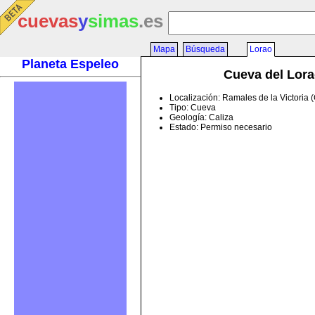
cuevas
y
simas
.es
Mapa
Búsqueda
Lorao
Planeta Espeleo
Cueva del Lor
Localización: Ramales de la Victoria 
Tipo: Cueva
Geología: Caliza
Estado: Permiso necesario