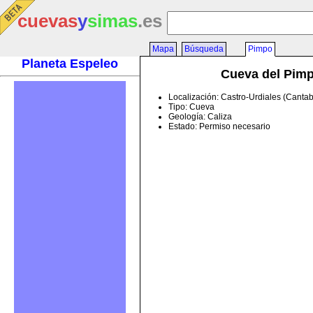
cuevas
y
simas
.es
Mapa
Búsqueda
Pimpo
Planeta Espeleo
Cueva del Pim
Localización: Castro-Urdiales (Cantab
Tipo: Cueva
Geología: Caliza
Estado: Permiso necesario