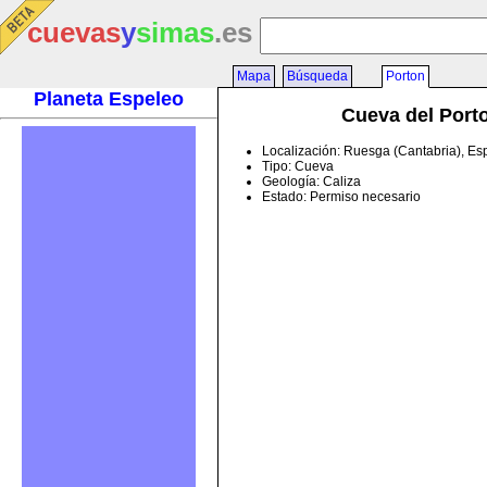
cuevas
y
simas
.es
Mapa
Búsqueda
Porton
Planeta Espeleo
Cueva del Port
Localización: Ruesga (Cantabria), E
Tipo: Cueva
Geología: Caliza
Estado: Permiso necesario