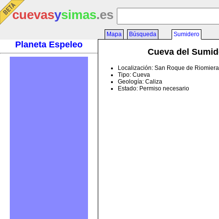
cuevas
y
simas
.es
Mapa
Búsqueda
Sumidero
Planeta Espeleo
Cueva del Sumid
Localización: San Roque de Riomiera
Tipo: Cueva
Geología: Caliza
Estado: Permiso necesario