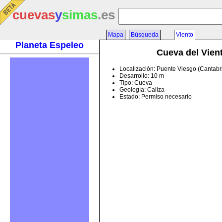
cuevas
y
simas
.es
Mapa
Búsqueda
Viento
Planeta Espeleo
Cueva del Vien
Localización: Puente Viesgo (Cantabr
Desarrollo: 10 m
Tipo: Cueva
Geología: Caliza
Estado: Permiso necesario