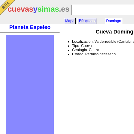
cuevas
y
simas
.es
Mapa
Búsqueda
Domingo
Planeta Espeleo
Cueva Doming
Localización: Valderredible (Cantabri
Tipo: Cueva
Geología: Caliza
Estado: Permiso necesario