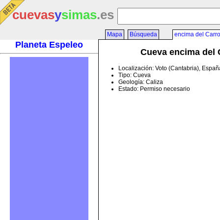
cuevas
y
simas
.es
Mapa
Búsqueda
encima del Carr
Planeta Espeleo
Cueva encima del 
Localización: Voto (Cantabria), Españ
Tipo: Cueva
Geología: Caliza
Estado: Permiso necesario